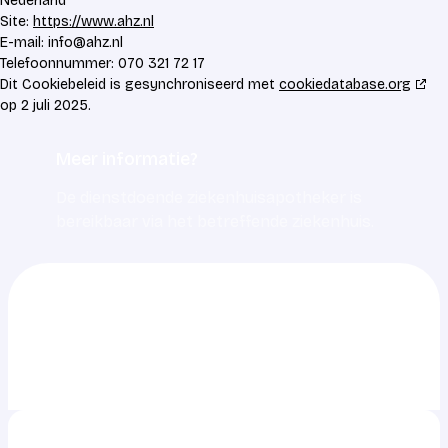
Nederland
Site:
https://www.ahz.nl
E-mail:
info@
ahz.nl
Telefoonnummer: 070 321 72 17
Dit Cookiebeleid is gesynchroniseerd met
cookiedatabase.org
op 2 juli 2025.
Meer informatie?
De dienstdoende ziekenhuisapotheker is
bereikbaar via het betreffende ziekenhuis.
0703217217
info@ahz.nl