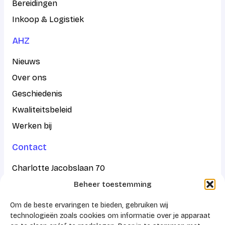
Bereidingen
Inkoop & Logistiek
AHZ
Nieuws
Over ons
Geschiedenis
Kwaliteitsbeleid
Werken bij
Contact
Charlotte Jacobslaan 70
Beheer toestemming
2545 AB Den Haag
Om de beste ervaringen te bieden, gebruiken wij
Postbus 43100
technologieën zoals cookies om informatie over je apparaat