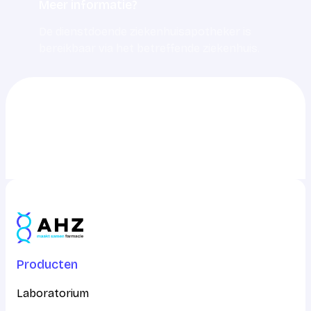
Meer informatie?
De dienstdoende ziekenhuisapotheker is
bereikbaar via het betreffende ziekenhuis.
0703217217
info@ahz.nl
Producten
Laboratorium