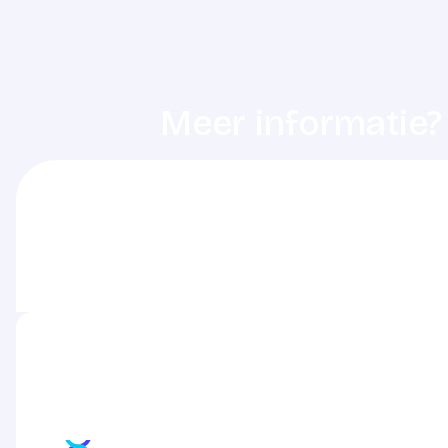
Meer informatie?
De dienstdoende ziekenhuisapothek
het betreffende ziekenhuis.