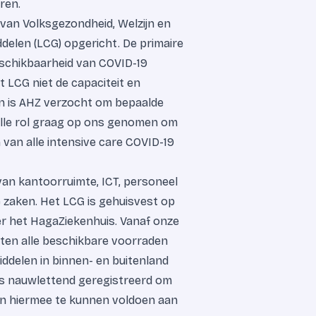
ren.
e van Volksgezondheid, Welzijn en
delen (LCG) opgericht. De primaire
beschikbaarheid van COVID-19
 LCG niet de capaciteit en
ren is AHZ verzocht om bepaalde
olle rol graag op ons genomen om
van alle intensive care COVID-19
van kantoorruimte, ICT, personeel
ire zaken. Het LCG is gehuisvest op
er het HagaZiekenhuis. Vanaf onze
mten alle beschikbare voorraden
delen in binnen- en buitenland
ks nauwlettend geregistreerd om
 en hiermee te kunnen voldoen aan