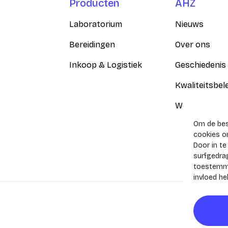
Producten
AHZ
Laboratorium
Nieuws
Bereidingen
Over ons
Inkoop & Logistiek
Geschiedenis
Kwaliteitsbel
Werken bij
Om de best
cookies om
Door in t
surfgedrag
toestemmi
invloed h