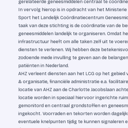
gerelateerde geneesmiddelen centraal te coördine
In vervolg hierop is in opdracht van het Ministeri
Sport het Landelijk Coördinatiecentrum Geneesmid
taak van deze stichting is de coördinatie van de 
geneesmiddelen landelijk te organiseren. Omdat het
infrastructuur heeft om alle taken zelf uit te voe
diensten te verlenen. Wij hebben deze betekenisv
zodoende mede invulling te geven aan de belangen 
patiënten in Nederland.
AHZ verleent diensten aan het LCG op het gebied 
& organisatie, financiële administratie e.a. facilita
locatie van AHZ aan de Charlotte Jacobslaan acht
locatie worden in speciaal hiervoor ingerichte rui
gemonitord en centraal grondstoffen en geneesmid
ingekocht. Voorraden en tekorten worden dagelij
eventuele knelpunten tijdig te kunnen signaleren