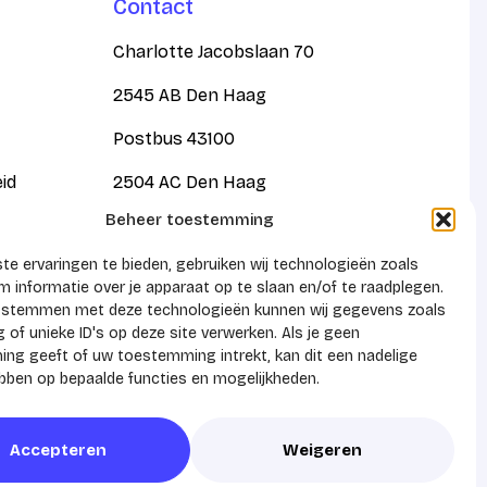
Contact
Charlotte Jacobslaan 70
2545 AB Den Haag
Postbus 43100
eid
2504 AC Den Haag
Beheer toestemming
KVK 41159788
e ervaringen te bieden, gebruiken wij technologieën zoals
 informatie over je apparaat op te slaan en/of te raadplegen.
e stemmen met deze technologieën kunnen wij gegevens zoals
 of unieke ID's op deze site verwerken. Als je geen
ng geeft of uw toestemming intrekt, kan dit een nadelige
ebben op bepaalde functies en mogelijkheden.
Accepteren
Weigeren
Realisatie door
Zeker Zichtbaar