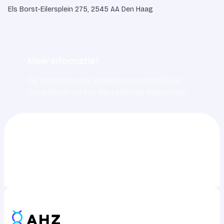
Els Borst-Eilersplein 275, 2545 AA Den Haag
Meer informatie?
De dienstdoende ziekenhuisapotheker is
bereikbaar via het betreffende ziekenhuis.
0703217217
info@ahz.nl