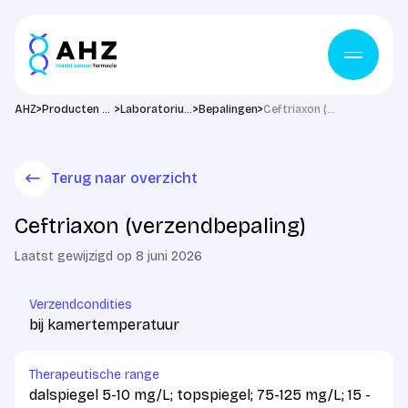
Ga naar de inhoud
>
>
>
>
AHZ
Producten & diensten
Laboratorium
Bepalingen
Ceftriaxon (verzendbepaling)
Terug naar overzicht
Ceftriaxon (verzendbepaling)
Laatst gewijzigd op 8 juni 2026
Verzendcondities
bij kamertemperatuur
Therapeutische range
dalspiegel 5-10 mg/L; topspiegel; 75-125 mg/L; 15 -