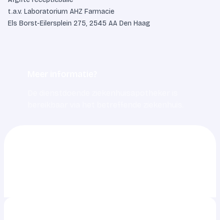
t.a.v. Laboratorium AHZ Farmacie
Els Borst-Eilersplein 275, 2545 AA Den Haag
Meer informatie?
De dienstdoende ziekenhuisapotheker is
bereikbaar via het betreffende ziekenhuis.
0703217217
info@ahz.nl