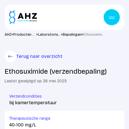
Ga naar de inhoud
>
>
>
>
AHZ
Producten & diensten
Laboratorium
Bepalingen
Ethosuximide (verzendbepaling)
Terug naar overzicht
Ethosuximide (verzendbepaling)
Laatst gewijzigd op 26 mei 2025
Verzendcondities
bij kamertemperatuur
Therapeutische range
40-100 mg/L