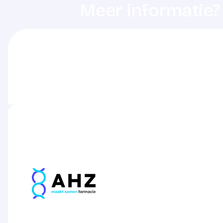
Meer informatie?
De dienstdoende ziekenhuisapothek
het betreffende ziekenhuis.