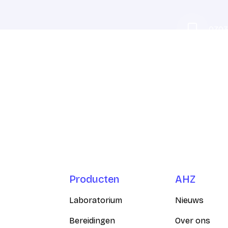
0703
er is bereikbaar via
Producten
AHZ
Laboratorium
Nieuws
Bereidingen
Over ons