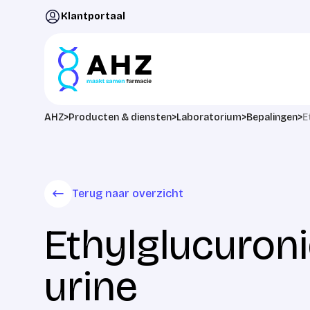
Ga naar de inhoud
Klantportaal
AHZ
>
Producten & diensten
>
Laboratorium
>
Bepalingen
>
E
Terug naar overzicht
Ethylglucuroni
urine