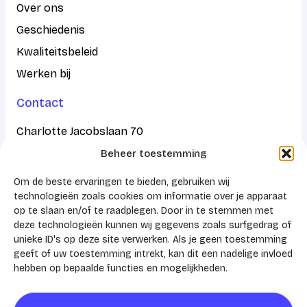
Over ons
Geschiedenis
Kwaliteitsbeleid
Werken bij
Contact
Charlotte Jacobslaan 70
Beheer toestemming
2545 AB Den Haag
Om de beste ervaringen te bieden, gebruiken wij
Postbus 43100
technologieën zoals cookies om informatie over je apparaat
op te slaan en/of te raadplegen. Door in te stemmen met
2504 AC Den Haag
deze technologieën kunnen wij gegevens zoals surfgedrag of
unieke ID's op deze site verwerken. Als je geen toestemming
KVK 41159788
geeft of uw toestemming intrekt, kan dit een nadelige invloed
hebben op bepaalde functies en mogelijkheden.