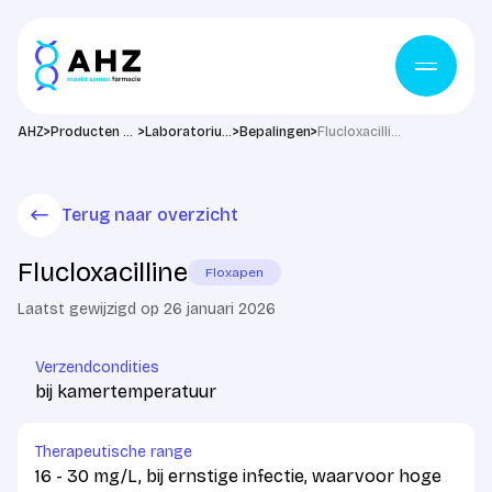
Ga naar de inhoud
>
>
>
>
AHZ
Producten & diensten
Laboratorium
Bepalingen
Flucloxacilline
Terug naar overzicht
Flucloxacilline
Floxapen
Laatst gewijzigd op 26 januari 2026
Verzendcondities
bij kamertemperatuur
Therapeutische range
16 - 30 mg/L, bij ernstige infectie, waarvoor hoge