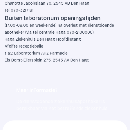
Charlotte Jacobslaan 70, 2545 AB Den Haag
Tel
070-3217181
Buiten laboratorium openingstijden
(17:00-08:00 en weekeinde) na overleg met dienstdoende
apotheker (via tel centrale Haga
070-2100000
):
Haga Ziekenhuis Den Haag Hoofdingang
Afgifte receptiebalie
t.a.v. Laboratorium AHZ Farmacie
Els Borst-Eilersplein 275, 2545 AA Den Haag
Meer informatie?
De dienstdoende ziekenhuisapotheker is
bereikbaar via het betreffende ziekenhuis.
0703217217