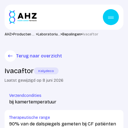
Ga naar de inhoud
>
>
>
>
AHZ
Producten & diensten
Laboratorium
Bepalingen
Ivacaftor
Terug naar overzicht
Ivacaftor
Kalydeco
Laatst gewijzigd op 8 juni 2026
Verzendcondities
bij kamertemperatuur
Therapeutische range
90% van de dalspiegels gemeten bij CF patiënten