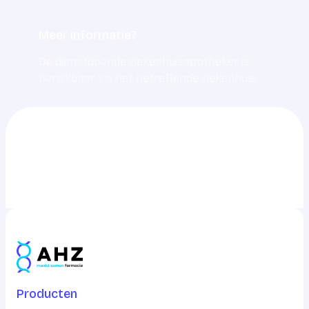
Meer informatie?
De dienstdoende ziekenhuisapotheker is
bereikbaar via het betreffende ziekenhuis.
0703217217
info@ahz.nl
Producten