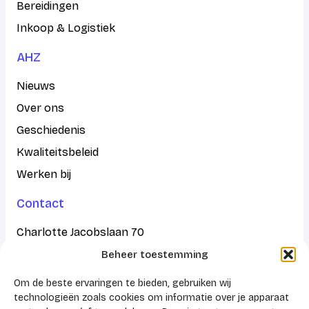
Bereidingen
Inkoop & Logistiek
AHZ
Nieuws
Over ons
Geschiedenis
Kwaliteitsbeleid
Werken bij
Contact
Charlotte Jacobslaan 70
Beheer toestemming
2545 AB Den Haag
Om de beste ervaringen te bieden, gebruiken wij
Postbus 43100
technologieën zoals cookies om informatie over je apparaat