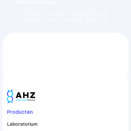
Meer informatie?
De dienstdoende ziekenhuisapotheker is
bereikbaar via het betreffende ziekenhuis.
0703217217
info@ahz.nl
Producten
Laboratorium