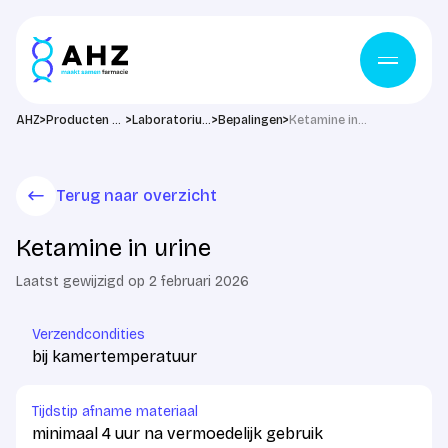
Ga naar de inhoud
>
>
>
>
AHZ
Producten & diensten
Laboratorium
Bepalingen
Ketamine in urine
Terug naar overzicht
Ketamine in urine
Laatst gewijzigd op 2 februari 2026
Verzendcondities
bij kamertemperatuur
Tijdstip afname materiaal
minimaal 4 uur na vermoedelijk gebruik