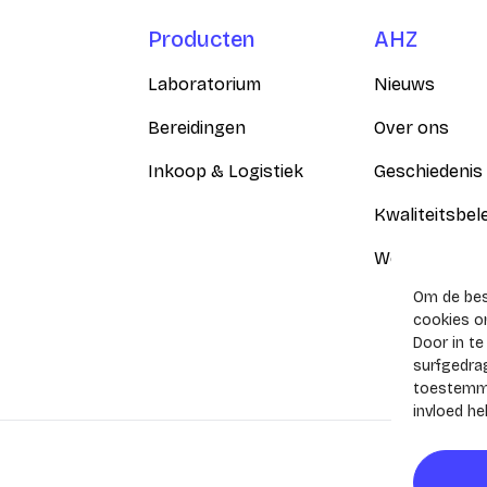
Producten
AHZ
Laboratorium
Nieuws
Bereidingen
Over ons
Inkoop & Logistiek
Geschiedenis
Kwaliteitsbel
Werken bij
Om de best
cookies om
Door in t
surfgedrag
toestemmi
invloed h