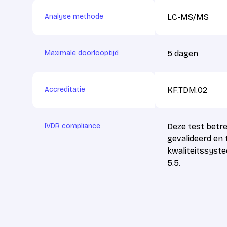
Analyse methode
LC-MS/MS
Maximale doorlooptijd
5 dagen
Accreditatie
KF.TDM.02
IVDR compliance
Deze test betre
gevalideerd en
kwaliteitssyste
5.5.