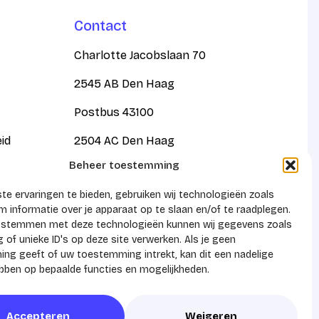
Contact
Charlotte Jacobslaan 70
2545 AB Den Haag
Postbus 43100
eid
2504 AC Den Haag
Beheer toestemming
KVK 41159788
e ervaringen te bieden, gebruiken wij technologieën zoals
 informatie over je apparaat op te slaan en/of te raadplegen.
e stemmen met deze technologieën kunnen wij gegevens zoals
 of unieke ID's op deze site verwerken. Als je geen
ng geeft of uw toestemming intrekt, kan dit een nadelige
ebben op bepaalde functies en mogelijkheden.
Accepteren
Weigeren
Realisatie door
Zeker Zichtbaar