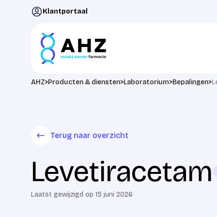
Ga naar de inhoud
Klantportaal
AHZ
>
Producten & diensten
>
Laboratorium
>
Bepalingen
>
L
Terug naar overzicht
Levetiracetam
Laatst gewijzigd op 15 juni 2026