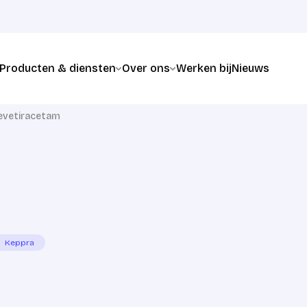
Producten & diensten
Over ons
Werken bij
Nieuws
evetiracetam
Keppra