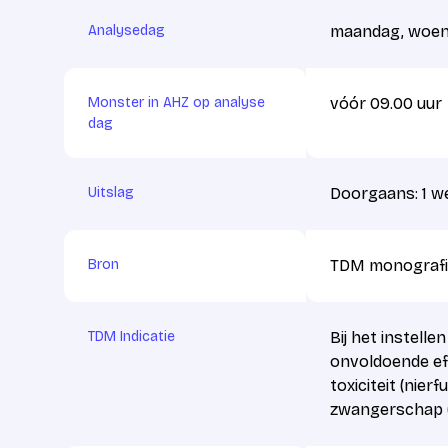
Analysedag
maandag, woens
Monster in AHZ op analyse
vóór 09.00 uur
dag
Uitslag
Doorgaans: 1 w
Bron
TDM monografi
TDM Indicatie
Bij het instell
onvoldoende eff
toxiciteit (nier
zwangerschap (