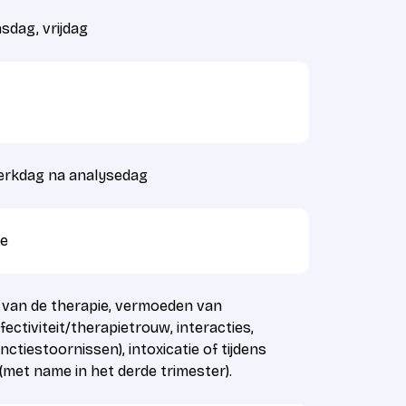
dag, vrijdag
erkdag na analysedag
e
en van de therapie, vermoeden van
ectiviteit/therapietrouw, interacties,
functiestoornissen), intoxicatie of tijdens
met name in het derde trimester).