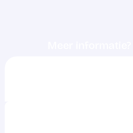
Meer informatie?
De dienstdoende ziekenhuisapothek
het betreffende ziekenhuis.