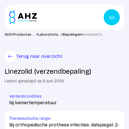
Ga naar de inhoud
>
>
>
>
AHZ
Producten & diensten
Laboratorium
Bepalingen
Linezolid (verzendbepaling)
Terug naar overzicht
Linezolid (verzendbepaling)
Laatst gewijzigd op 8 juni 2026
Verzendcondities
bij kamertemperatuur
Therapeutische range
Bij orthopedische prothese infecties: dalspiegel: 2-