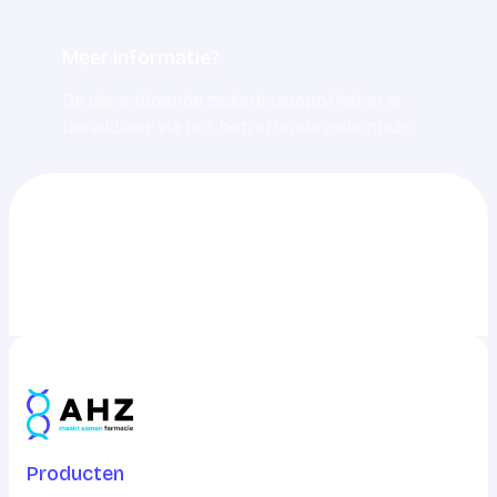
Meer informatie?
De dienstdoende ziekenhuisapotheker is
bereikbaar via het betreffende ziekenhuis.
0703217217
info@ahz.nl
Producten