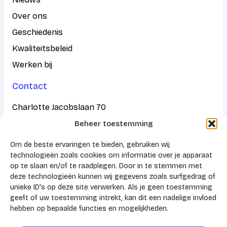
Over ons
Geschiedenis
Kwaliteitsbeleid
Werken bij
Contact
Charlotte Jacobslaan 70
Beheer toestemming
2545 AB Den Haag
Om de beste ervaringen te bieden, gebruiken wij
Postbus 43100
technologieën zoals cookies om informatie over je apparaat
op te slaan en/of te raadplegen. Door in te stemmen met
2504 AC Den Haag
deze technologieën kunnen wij gegevens zoals surfgedrag of
unieke ID's op deze site verwerken. Als je geen toestemming
KVK 41159788
geeft of uw toestemming intrekt, kan dit een nadelige invloed
hebben op bepaalde functies en mogelijkheden.