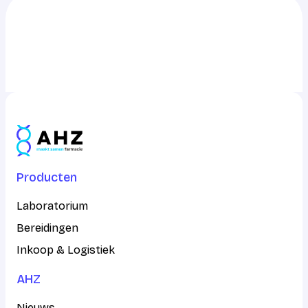
0703217217
info@ahz.nl
Producten
Laboratorium
Bereidingen
Inkoop & Logistiek
AHZ
Nieuws