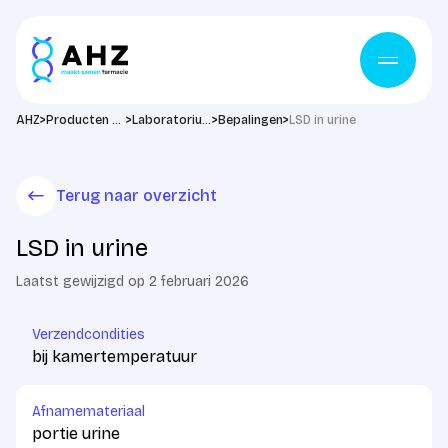
Ga naar de inhoud
>
>
>
>
AHZ
Producten & diensten
Laboratorium
Bepalingen
LSD in urine
Terug naar overzicht
LSD in urine
Laatst gewijzigd op 2 februari 2026
Verzendcondities
bij kamertemperatuur
Afnamemateriaal
portie urine