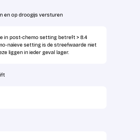
n en op droogijs versturen
 in post-chemo setting betreft > 8.4
o-naïeve setting is de streefwaarde niet
e liggen in ieder geval lager.
ift