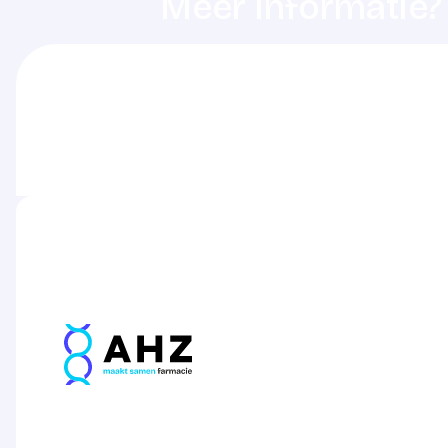
Meer informatie?
De dienstdoende ziekenhuisapothek
het betreffende ziekenhuis.