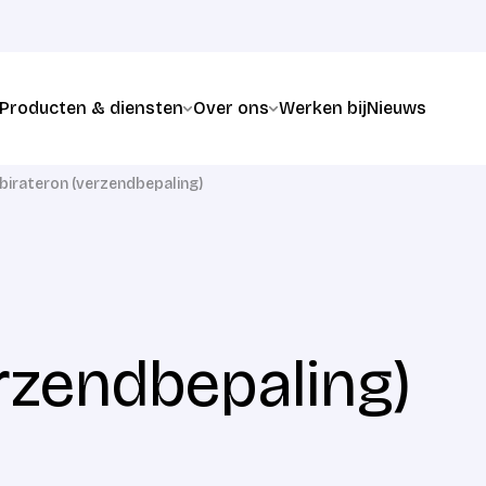
Producten & diensten
Over ons
Werken bij
Nieuws
birateron (verzendbepaling)
rzendbepaling)