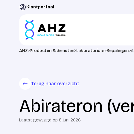
Ga naar de inhoud
Klantportaal
AHZ
>
Producten & diensten
>
Laboratorium
>
Bepalingen
>
A
Terug naar overzicht
Abirateron (ve
Laatst gewijzigd op 8 juni 2026