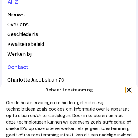
AHZ
Nieuws
Over ons
Geschiedenis
Kwaliteitsbeleid
Werken bij
Contact
Charlotte Jacobslaan 70
Beheer toestemming
2545 AB Den Haag
Om de beste ervaringen te bieden, gebruiken wij
Postbus 43100
technologieën zoals cookies om informatie over je apparaat
op te slaan en/of te raadplegen. Door in te stemmen met
2504 AC Den Haag
deze technologieën kunnen wij gegevens zoals surfgedrag of
unieke ID's op deze site verwerken. Als je geen toestemming
KVK 41159788
geeft of uw toestemming intrekt, kan dit een nadelige invloed