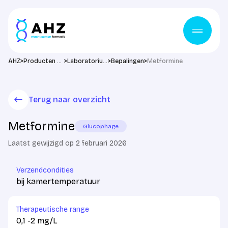
Ga naar de inhoud
>
>
>
>
AHZ
Producten & diensten
Laboratorium
Bepalingen
Metformine
Terug naar overzicht
Metformine
Glucophage
Laatst gewijzigd op 2 februari 2026
Verzendcondities
bij kamertemperatuur
Therapeutische range
0,1 -2 mg/L