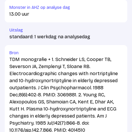
Monster in AHZ op analyse dag
13.00 uur
Uitslag
standaard: 1 werkdag na analysedag
Bron
TDM monografie + 1. Schneider LS, Cooper TB,
Severson JA, Zemplenyi T, Sloane RB.
Electrocardiographic changes with nortriptyline
and 10-hydroxynortriptyline in elderly depressed
outpatients. J Clin Psychopharmacol. 1988
Dec;8(6):402-8. PMID: 3069881. 2. Young RC,
Alexopoulos GS, Shamoian CA, Kent E, Dhar AK,
Kutt H. Plasma 10-hydroxynortriptyline and ECG
changes in elderly depressed patients. Am J
Psychiatry. 1985 Jul;142(7):866-8. doi:
10.1176/ajp.142.7.866. PMID: 4014510