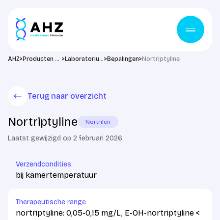
Ga naar de inhoud
>
>
>
>
AHZ
Producten & diensten
Laboratorium
Bepalingen
Nortriptyline
Terug naar overzicht
Nortriptyline
Nortrilen
Laatst gewijzigd op 2 februari 2026
Verzendcondities
bij kamertemperatuur
Therapeutische range
nortriptyline: 0,05-0,15 mg/L, E-OH-nortriptyline <