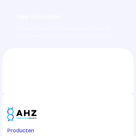
Meer informatie?
De dienstdoende ziekenhuisapotheker is
bereikbaar via het betreffende ziekenhuis.
0703217217
info@ahz.nl
Producten