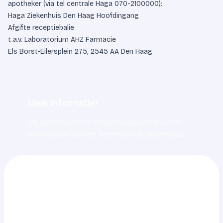
apotheker (via tel centrale Haga
070-2100000
):
Haga Ziekenhuis Den Haag Hoofdingang
Afgifte receptiebalie
t.a.v. Laboratorium AHZ Farmacie
Els Borst-Eilersplein 275, 2545 AA Den Haag
Meer informatie?
De dienstdoende ziekenhuisapotheker is
bereikbaar via het betreffende ziekenhuis.
0703217217
info@ahz.nl