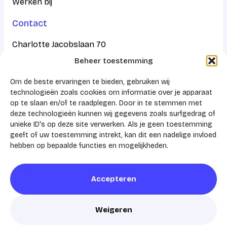
Werken bij
Contact
Charlotte Jacobslaan 70
Beheer toestemming
2545 AB Den Haag
Om de beste ervaringen te bieden, gebruiken wij
Postbus 43100
technologieën zoals cookies om informatie over je apparaat
op te slaan en/of te raadplegen. Door in te stemmen met
2504 AC Den Haag
deze technologieën kunnen wij gegevens zoals surfgedrag of
unieke ID's op deze site verwerken. Als je geen toestemming
KVK 41159788
geeft of uw toestemming intrekt, kan dit een nadelige invloed
hebben op bepaalde functies en mogelijkheden.
Accepteren
© 2026 AHZ
Privacyverklaring
Cookies
Weigeren
Realisatie door
Zeker Zichtbaar