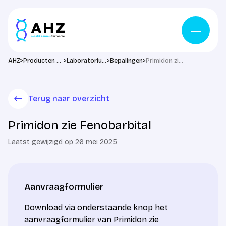
Ga naar de inhoud
>
>
>
>
AHZ
Producten & diensten
Laboratorium
Bepalingen
Primidon zie Fenobarbital
Terug naar overzicht
Primidon zie Fenobarbital
Laatst gewijzigd op 26 mei 2025
Aanvraagformulier
Download via onderstaande knop het
aanvraagformulier van Primidon zie