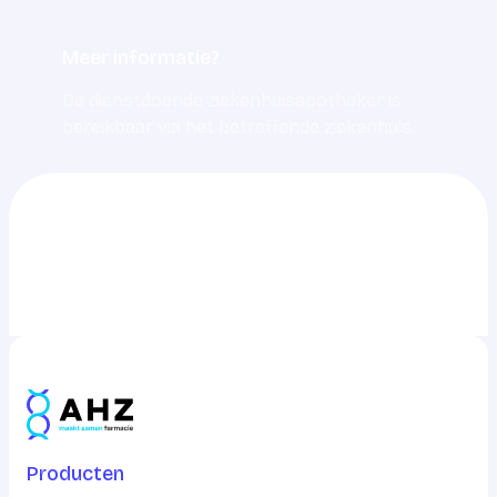
Meer informatie?
De dienstdoende ziekenhuisapotheker is
bereikbaar via het betreffende ziekenhuis.
0703217217
info@ahz.nl
Producten