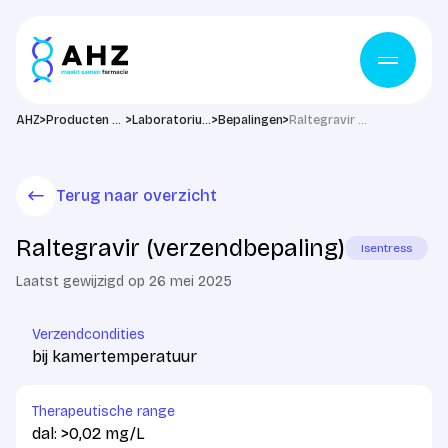
Ga naar de inhoud
>
>
>
>
AHZ
Producten & diensten
Laboratorium
Bepalingen
Raltegravir (verzendbepaling)
Terug naar overzicht
Raltegravir (verzendbepaling)
Isentress
Laatst gewijzigd op 26 mei 2025
Verzendcondities
bij kamertemperatuur
Therapeutische range
dal: >0,02 mg/L