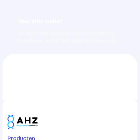
Meer informatie?
De dienstdoende ziekenhuisapotheker is
bereikbaar via het betreffende ziekenhuis.
0703217217
info@ahz.nl
Producten