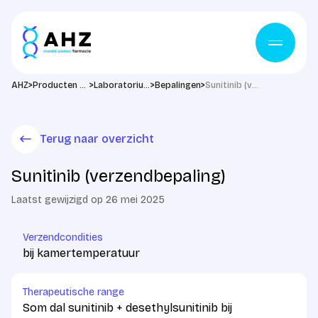
Ga naar de inhoud
>
>
>
>
AHZ
Producten & diensten
Laboratorium
Bepalingen
Sunitinib (verzendbepaling)
Terug naar overzicht
Sunitinib (verzendbepaling)
Laatst gewijzigd op 26 mei 2025
Verzendcondities
bij kamertemperatuur
Therapeutische range
Som dal sunitinib + desethylsunitinib bij