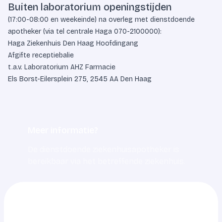
Buiten laboratorium openingstijden
(17:00-08:00 en weekeinde) na overleg met dienstdoende
apotheker (via tel centrale Haga
070-2100000
):
Haga Ziekenhuis Den Haag Hoofdingang
Afgifte receptiebalie
t.a.v. Laboratorium AHZ Farmacie
Els Borst-Eilersplein 275, 2545 AA Den Haag
Meer informatie?
De dienstdoende ziekenhuisapotheker is
bereikbaar via het betreffende ziekenhuis.
0703217217