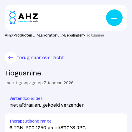
Ga naar de inhoud
>
>
>
>
AHZ
Producten & diensten
Laboratorium
Bepalingen
Tioguanine
Terug naar overzicht
Tioguanine
Laatst gewijzigd op 3 februari 2026
Verzendcondities
niet afdraaien, gekoeld verzenden
Therapeutische range
6-TGN: 300-1250 pmol/8*10^8 RBC