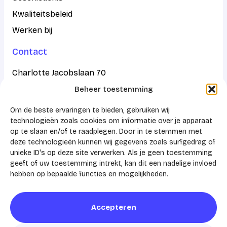
Kwaliteitsbeleid
Werken bij
Contact
Charlotte Jacobslaan 70
Beheer toestemming
2545 AB Den Haag
Om de beste ervaringen te bieden, gebruiken wij
Postbus 43100
technologieën zoals cookies om informatie over je apparaat
op te slaan en/of te raadplegen. Door in te stemmen met
2504 AC Den Haag
deze technologieën kunnen wij gegevens zoals surfgedrag of
unieke ID's op deze site verwerken. Als je geen toestemming
KVK 41159788
geeft of uw toestemming intrekt, kan dit een nadelige invloed
hebben op bepaalde functies en mogelijkheden.
Accepteren
© 2026 AHZ