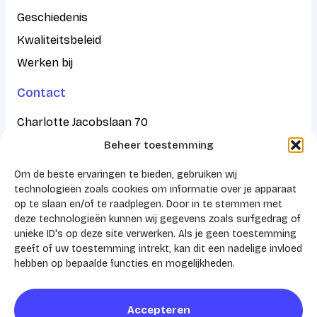
Geschiedenis
Kwaliteitsbeleid
Werken bij
Contact
Charlotte Jacobslaan 70
Beheer toestemming
2545 AB Den Haag
Om de beste ervaringen te bieden, gebruiken wij
Postbus 43100
technologieën zoals cookies om informatie over je apparaat
op te slaan en/of te raadplegen. Door in te stemmen met
2504 AC Den Haag
deze technologieën kunnen wij gegevens zoals surfgedrag of
unieke ID's op deze site verwerken. Als je geen toestemming
KVK 41159788
geeft of uw toestemming intrekt, kan dit een nadelige invloed
hebben op bepaalde functies en mogelijkheden.
Accepteren
© 2026 AHZ