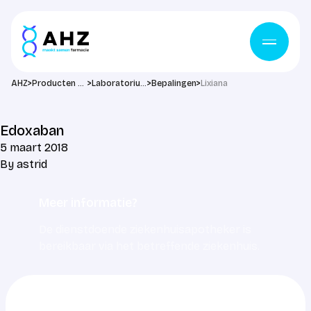
Ga naar de inhoud
>
>
>
>
AHZ
Producten & diensten
Laboratorium
Bepalingen
Lixiana
Edoxaban
5 maart 2018
By
astrid
Meer informatie?
De dienstdoende ziekenhuisapotheker is
bereikbaar via het betreffende ziekenhuis.
0703217217