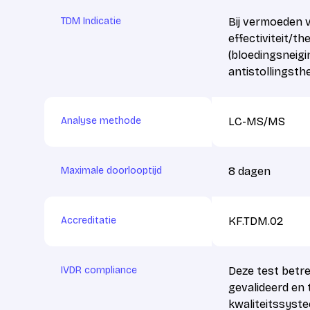
TDM Indicatie
Bij vermoeden 
effectiviteit/th
(bloedingsneigin
antistollingsth
Analyse methode
LC-MS/MS
Maximale doorlooptijd
8 dagen
Accreditatie
KF.TDM.02
IVDR compliance
Deze test betre
gevalideerd en
kwaliteitssyste