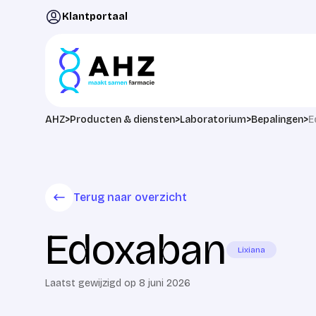
Ga naar de inhoud
Klantportaal
AHZ
>
Producten & diensten
>
Laboratorium
>
Bepalingen
>
E
Terug naar overzicht
Edoxaban
Lixiana
Laatst gewijzigd op 8 juni 2026